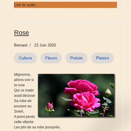
Lire la suite...
Rose
Bernard
23 Juin 2020
Culture
Fleurs
Poésie
Plaisirs
Mignonne,
allons voir si
la rose
Qui ce matin
avait déclose
Sa robe de
pourpre au
Soleil,
A point perdu
cette vêprée
Les plis de sa robe pourprée,