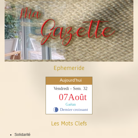
Ephemeride
Aujourd'hui
Vendredi - Sem. 32
07Août
Gaétan
Dernier croissant
V
Les Mots Clefs
Solidarité