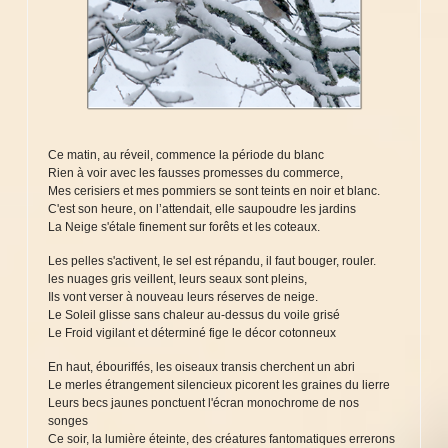
Ce matin, au réveil, commence la période du blanc
Rien à voir avec les fausses promesses du commerce,
Mes cerisiers et mes pommiers se sont teints en noir et blanc.
C'est son heure, on l’attendait, elle saupoudre les jardins
La Neige s'étale finement sur forêts et les coteaux.
Les pelles s'activent, le sel est répandu, il faut bouger, rouler.
les nuages gris veillent, leurs seaux sont pleins,
Ils vont verser à nouveau leurs réserves de neige.
Le Soleil glisse sans chaleur au-dessus du voile grisé
Le Froid vigilant et déterminé fige le décor cotonneux
En haut, ébouriffés, les oiseaux transis cherchent un abri
Le merles étrangement silencieux picorent les graines du lierre
Leurs becs jaunes ponctuent l'écran monochrome de nos
songes
Ce soir, la lumière éteinte, des créatures fantomatiques errerons