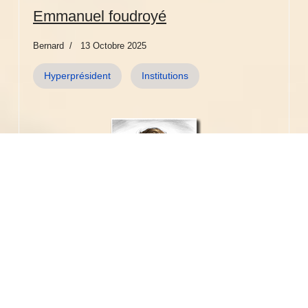
Emmanuel foudroyé
Bernard
13 Octobre 2025
Hyperprésident
Institutions
Oh qu’il est puissant ! Depuis des années, il sait.
Mais là, un coup de vent et la foudre dévie.
Tel un boomerang elle lui retombe sur le nez
Par le caprice d’un figurant de tragicomédie