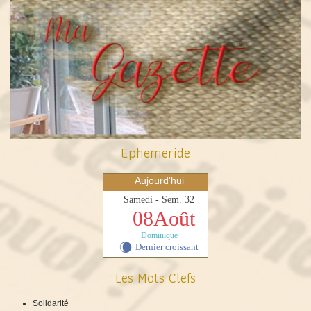
Ephemeride
Aujourd'hui
Samedi - Sem. 32
08Août
Dominique
Dernier croissant
W
Les Mots Clefs
Solidarité