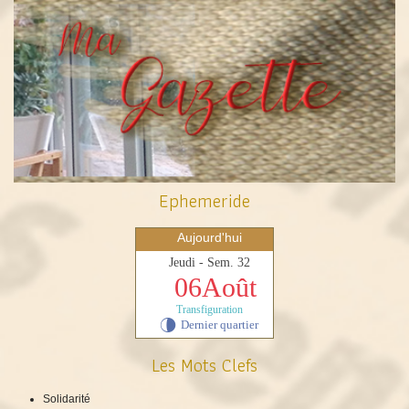
Ephemeride
Aujourd'hui
Jeudi - Sem. 32
06Août
Transfiguration
Dernier quartier
U
Les Mots Clefs
Solidarité