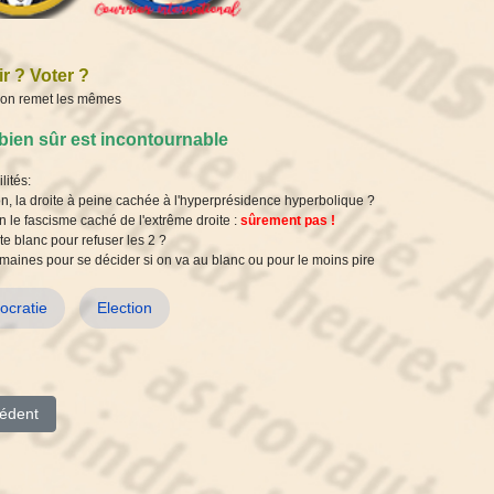
r ? Voter ?
t on remet les mêmes
bien sûr est incontournable
lités:
, la droite à peine cachée à l'hyperprésidence hyperbolique ?
 le fascisme caché de l'extrême droite :
sûrement pas !
e blanc pour refuser les 2 ?
aines pour se décider si on va au blanc ou pour le moins pire
cratie
Election
le précédent : Présidentielle folle
édent