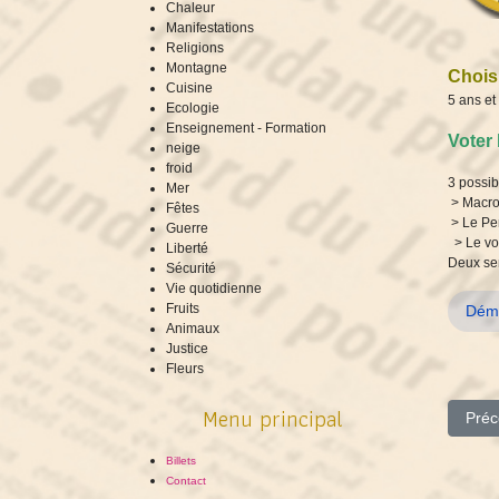
Chaleur
Manifestations
Religions
Montagne
Choisi
Cuisine
5 ans e
Ecologie
Enseignement - Formation
Voter 
neige
froid
3 possibi
Mer
> Macron
Fêtes
> Le Pen
Guerre
> Le vot
Liberté
Deux sem
Sécurité
Vie quotidienne
Fruits
Démo
Animaux
Justice
Fleurs
Menu principal
Artic
Préc
Billets
Contact