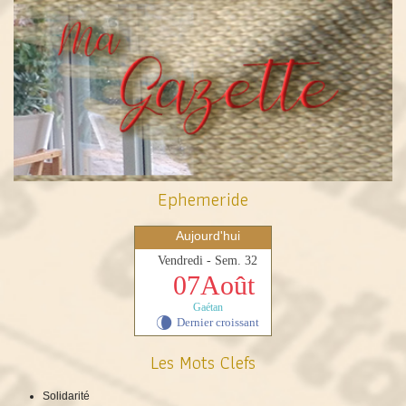
Ephemeride
Aujourd'hui
Vendredi - Sem. 32
07Août
Gaétan
Dernier croissant
V
Les Mots Clefs
Solidarité