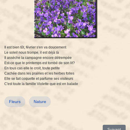
Il est bien tôt, février s'en va doucement
Le soleil nous trompe, il est déjà là
Il assèche la campagne encore détrempée
Est-ce que le printemps est tombé de son lit?
En tous cas elle le croit, toute petite
Cachée dans les prairies et les herbes folles
Elle se fait coquette et parfume ses visiteurs
C'est toute la famille Violette que est en balade
Fleurs
Nature
Article suiv
Suivant