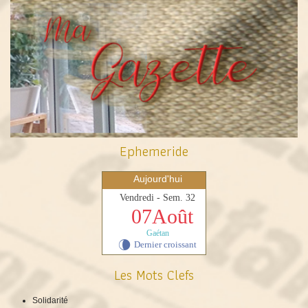
Ephemeride
Aujourd'hui
Vendredi - Sem. 32
07Août
Gaétan
Dernier croissant
V
Les Mots Clefs
Solidarité