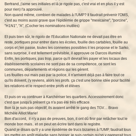
Bertrand, j'aime ses initiales et là je rigole pas, c'est vrai et en plus il y est
pour rien) l'a approuvé.
Non quand même, combien de malades à l'UMP? Il faudrait prévenir l'OMS,
c'est au moins aussi grave que l'épidémie de grippe "mexicaine", "porcine",
"H1N1", "A", (Cocher les nominations inutiles)
Et puis bien sûr, le rigolo de l'Education Nationale ne devait pas être en
reste, portiques pour entrer dans les écoles, fouille des cartables, fouille au
corps et j'en passe, toutes les conneries possibles il les propose et le Sarko,
sans surprise, il est tellement prévisible, il approuve ce Darcos illuminé.
Enfin, les portiques, pas trop, parce qu'il devrait les payer et les locaux des
établissements scolaires ne sont pas de sa compétence, ce sont les
communes, départements et régions qui les gèrent.
Les fouilles oui mais pas par la police, il n'arrivent déjà pas à faire tout ce
qu'ils doivent, j'y reviens, alors les profs. ça c'est une bonne idée pour facilité
les relations et le respect entre profs et élèves
Et puis on va continuer à Karchériser les quartiers. Accessoirement donc
c'est que jusqu'à présent ça n'a pas été très efficace.
Bon là je suis pas objectif, ils avaient arrêté le gang des TGV.... Bravo
Michèle Alliot Marie!
Bon d'accord, il n'y a pas de preuves, bon, il ont dû finir par relâcher tout le
monde bon mais.. et on peut en écrire tant dans le registre.
Quand je disais qu'il y a une épidémie de trucs bizarres à l'UMP, faudrait tous
les mettre en arrêt maladie sans bosser, je suis certain qu'on y gagnerait tous