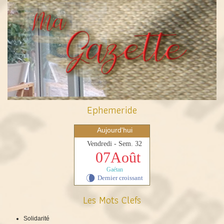
Ephemeride
Aujourd'hui
Vendredi - Sem. 32
07Août
Gaétan
Dernier croissant
V
Les Mots Clefs
Solidarité