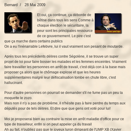
Bernard
28 Mai 2009
Et oui, ça continue, ça déborde de
bêtise dans tous les sens Comme à
chaque élection le sécuritaire, la
peur sont les principales ressource
de ce gouvernement. Le pire c'est
que ça marche dans certains publics
On a eu l'inénarrable Lefebvre, lui il vaut vraiment son pesant de moutarde.
Après tous les précédents délires contre Ségolène, il se trouve un super
projet de loi pour faire bosser les malades et les femmes enceintes. Vraiment
faire travailler les personnes en arrêt de travail, c'est déjà con à la base mais
proposer ça alors que le chômage explose et que les heures
supplémentaires malgré leur défiscalisation tombe en chute libre, c'est
hallucinant.
Pour d'autre personnes on pourrait se demander s'il ne fume pas un peu la
moquette le zozo.
Mais non il n'y a pas de problème, il n'hésite pas à faire perdre du temps aux
députés pour de tels délires. Et dire que que gens ont voté pour lui!
Moi je proposerai bien au contraire la mise en arrêt maladie d'office pour ce
type de travailleur, enfin si on peut appeler ça du travail
Ah au fait, n'oubliez pas que le joyeux luron dirigeant de l'UMP XB (Xavier