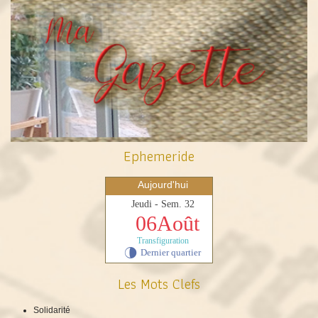
Ephemeride
Aujourd'hui
Jeudi - Sem. 32
06Août
Transfiguration
Dernier quartier
U
Les Mots Clefs
Solidarité