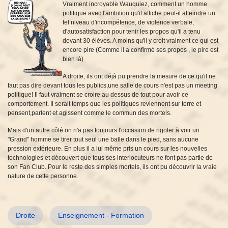
Vraiment incroyable Wauquiez, comment un homme
politique avec l'ambition qu'il affiche peut-il atteindre un
tel niveau d'incompétence, de violence verbale,
d'autosatisfaction pour tenir les propos qu'il a tenu
devant 30 élèves. A moins qu'il y croit vraiment ce qui est
encore pire (Comme il a confirmé ses propos , le pire est
bien là)
A droite, ils ont déjà pu prendre la mesure de ce qu'il ne
faut pas dire devant tous les publics,une salle de cours n'est pas un meeting
politique! Il faut vraiment se croire au dessus de tout pour avoir ce
comportement. Il serait temps que les politiques reviennent sur terre et
pensent,parlent et agissent comme le commun des mortels.
Mais d'un autre côté on n'a pas toujours l'occasion de rigoler à voir un
"Grand" homme se tirer tout seul une balle dans le pied, sans aucune
pression extérieure. En plus il a lui même pris un cours sur les nouvelles
technologies et découvert que tous ses interlocuteurs ne font pas partie de
son Fan Club. Pour le reste des simples mortels, ils ont pu découvrir la vraie
nature de cette personne.
Droite
Enseignement - Formation