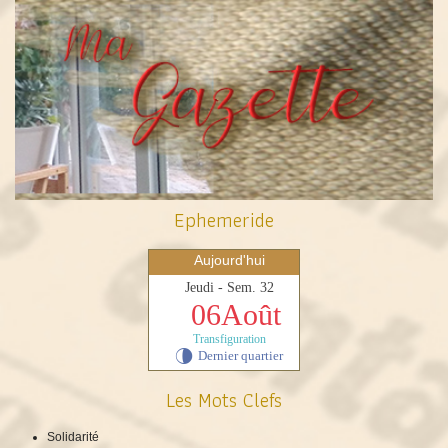
Ephemeride
Aujourd'hui
Jeudi - Sem. 32
06Août
Transfiguration
Dernier quartier
U
Les Mots Clefs
Solidarité