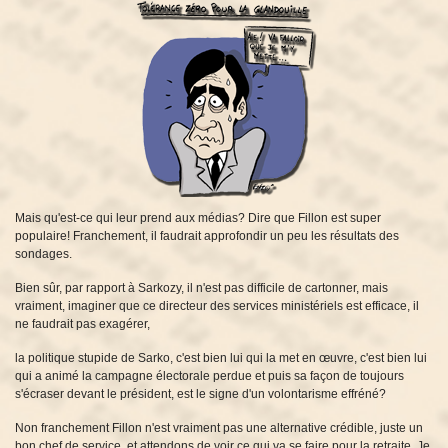
Mais qu'est-ce qui leur prend aux médias? Dire que Fillon est super
populaire! Franchement, il faudrait approfondir un peu les résultats des
sondages.
Bien sûr, par rapport à Sarkozy, il n'est pas difficile de cartonner, mais
vraiment, imaginer que ce directeur des services ministériels est efficace, il
ne faudrait pas exagérer,
la politique stupide de Sarko, c'est bien lui qui la met en œuvre, c'est bien lui
qui a animé la campagne électorale perdue et puis sa façon de toujours
s'écraser devant le président, est le signe d'un volontarisme effréné?
Non franchement Fillon n'est vraiment pas une alternative crédible, juste un
bon chef de service, et attendons de voir ce qui va se faire pour la retraite. Je