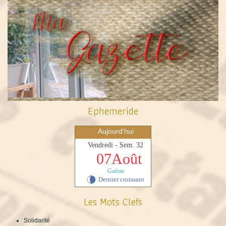
Ephemeride
Aujourd'hui
Vendredi - Sem. 32
07Août
Gaétan
Dernier croissant
V
Les Mots Clefs
Solidarité